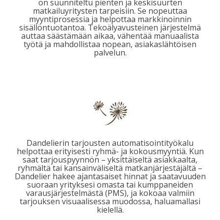
on suunniteltu pienten ja keskisuurten
matkailuyritysten tarpeisiin.
Se nopeuttaa
myyntiprosessia ja helpottaa markkinoinnin
sisällöntuotantoa. Tekoälyavusteinen järjestelmä
auttaa säästämään aikaa, vähentää manuaalista
työtä ja mahdollistaa nopean, asiakaslähtöisen
palvelun.
Dandelierin tarjousten automatisointityökalu
helpottaa erityisesti ryhmä- ja kokousmyyntiä. Kun
saat tarjouspyynnön – yksittäiseltä asiakkaalta,
ryhmältä tai kansainväliseltä matkanjärjestäjältä –
Dandelier hakee ajantasaiset hinnat ja saatavuuden
suoraan yrityksesi omasta tai kumppaneiden
varausjärjestelmästä (PMS), ja kokoaa valmiin
tarjouksen visuaalisessa muodossa, haluamallasi
kielellä.