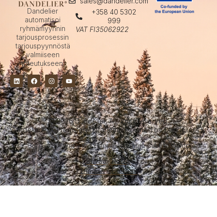
sales@dandelier.com
Dandelier
+358 40 5302
automatisoi
999
ryhmämyynnin
VAT FI35062922
tarjousprosessin
tarjouspyynnöstä
valmiiseen
toteutukseen.
© 2026 Dandelier.
All rights reserved.
Dandelier® is a registered trademark owned by Dandelier Oy.
Born in Finland – the Happiest Country
in the World
Privacy Policy
Terms & Condition