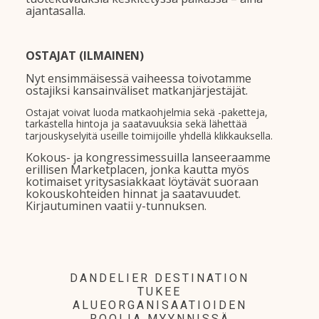
ajantasalla.
OSTAJAT (ILMAINEN)
Nyt ensimmäisessä vaiheessa toivotamme
ostajiksi kansainväliset matkanjärjestäjät.
Ostajat voivat luoda matkaohjelmia sekä -paketteja,
tarkastella hintoja ja saatavuuksia sekä lähettää
tarjouskyselyitä useille toimijoille yhdellä klikkauksella.
Kokous- ja kongressimessuilla lanseeraamme
erillisen Marketplacen, jonka kautta myös
kotimaiset yritysasiakkaat löytävät suoraan
kokouskohteiden hinnat ja saatavuudet.
Kirjautuminen vaatii y-tunnuksen.
DANDELIER DESTINATION
TUKEE
ALUEORGANISAATIOIDEN
ROOLIA MYYNNISSÄ