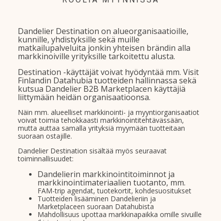
Dandelier Destination on alueorganisaatioille,
kunnille, yhdistyksille sekä muille
matkailupalveluita jonkin yhteisen brändin alla
markkinoiville yrityksille tarkoitettu alusta.
Destination -käyttäjät voivat hyödyntää mm. Visit
Finlandin Datahubia tuotteiden hallinnassa sekä
kutsua Dandelier B2B Marketplacen käyttäjiä
liittymään heidän organisaatioonsa.
Näin mm. alueelliset markkinointi- ja myyntiorganisaatiot
voivat toimia tehokkaasti markkinointitehtävässään,
mutta auttaa samalla yrityksiä myymään tuotteitaan
suoraan ostajille.
Dandelier Destination sisältää myös seuraavat
toiminnallisuudet:
Dandelierin markkinointitoiminnot ja
markkinointimateriaalien tuotanto, mm.
FAM-trip agendat, tuotekortit, kohdesuositukset
Tuotteiden lisääminen Dandelieriin ja
Marketplaceen suoraan Datahubista
Mahdollisuus upottaa markkinapaikka omille sivuille