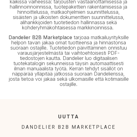
kaikissa vaiheessa: tarjousten vastaanottamisessa ja
hallinnoinnoinnissa, tuotepakettien rakentamisessa ja
hinnoittelussa, matkaohjelmien suunnittelussa,
sisäisten ja ulkoisten dokumenttien suunnittelussa,
alihankkijoiden tuotetiedon hallinnassa sekä
kohderyhmäkohtaisessa markkinoinnissa.
Dandelier B2B Marketplace
tarjoaa matkailuyrityksille
helpon tavan jakaa omat tuotteensa ja hinnastonsa
suoraan ostajille. Tuotetiedon päivittäminen onnistuu
varausjärjestelmästä tai vaihtoehtoisesti PDF-
tiedostojen kautta. Dandelier luo digitaalisen
tuotekatalogin sekunneissa täysin automaattisesti
ilman manuaalista työtä.
Kerran tehdyt sisällöt on
näppärää ylläpitää jatkossa suoraan Dandelierissa,
josta tietoa voi jakaa sekä ulkomaisille että kotimaisille
ostajille.
UUTTA
DANDELIER B2B MARKETPLACE