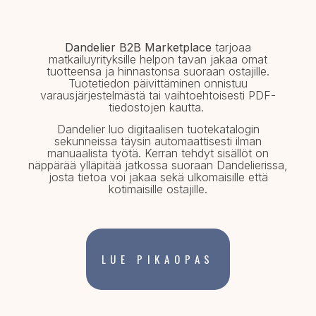
Dandelier B2B Marketplace
tarjoaa
matkailuyrityksille helpon tavan jakaa omat
tuotteensa ja hinnastonsa suoraan ostajille.
Tuotetiedon päivittäminen onnistuu
varausjärjestelmästä tai vaihtoehtoisesti PDF-
tiedostojen kautta.
Dandelier luo digitaalisen tuotekatalogin
sekunneissa täysin automaattisesti ilman
manuaalista työtä.
Kerran tehdyt sisällöt on
näppärää ylläpitää jatkossa suoraan Dandelierissa,
josta tietoa voi jakaa sekä ulkomaisille että
kotimaisille ostajille.
LUE PIKAOPAS