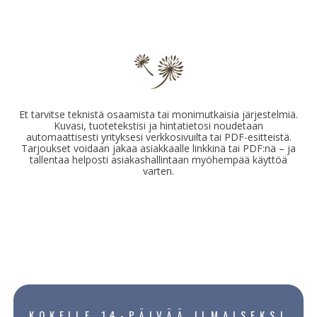
Et tarvitse teknistä osaamista tai monimutkaisia järjestelmiä.
Kuvasi, tuotetekstisi ja hintatietosi noudetaan
automaattisesti yrityksesi verkkosivuilta tai PDF-esitteistä.
Tarjoukset voidaan jakaa asiakkaalle linkkinä tai PDF:nä – ja
tallentaa helposti asiakashallintaan myöhempää käyttöä
varten.
KOKEILE 14-PÄIVÄÄ ILMAISEKSI