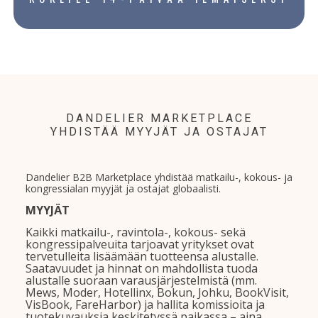
DANDELIER MARKETPLACE
YHDISTÄÄ MYYJÄT JA OSTAJAT
Dandelier B2B Marketplace yhdistää matkailu-, kokous- ja
kongressialan myyjät ja ostajat globaalisti.
MYYJÄT
Kaikki matkailu-, ravintola-, kokous- sekä
kongressipalveuita tarjoavat yritykset ovat
tervetulleita lisäämään tuotteensa alustalle.
Saatavuudet ja hinnat on mahdollista tuoda
alustalle suoraan varausjärjestelmistä (mm.
Mews, Moder, Hotellinx, Bokun, Johku, BookVisit,
VisBook, FareHarbor) ja hallita komissioita ja
tuotekuvauksia keskitetyssä paikassa – aina